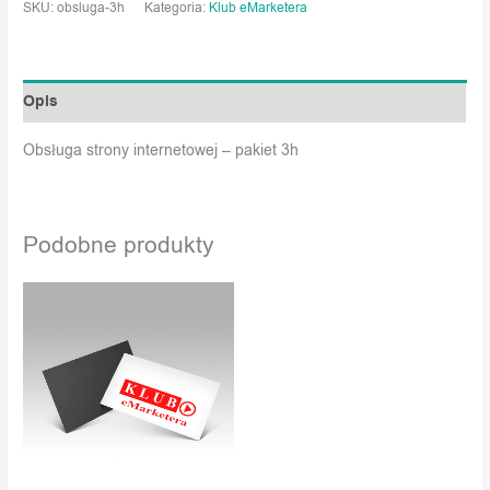
SKU:
obsluga-3h
Kategoria:
Klub eMarketera
Opis
Obsługa strony internetowej – pakiet 3h
Podobne produkty
Pierwotna
Aktualna
cena
cena
wynosiła:
wynosi:
3
2
000,00 zł.
100,00 zł.