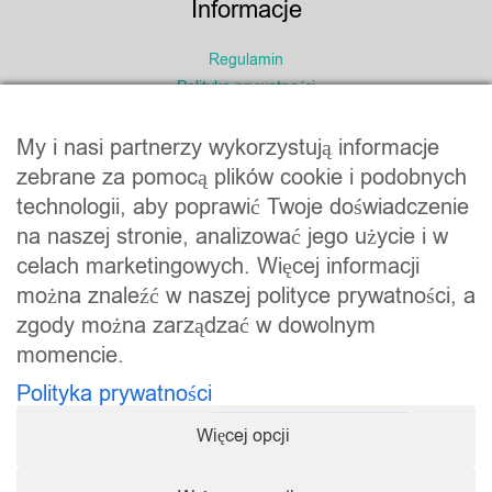
Informacje
Regulamin
Polityka prywatności
My i nasi partnerzy wykorzystują informacje
zebrane za pomocą plików cookie i podobnych
technologii, aby poprawić Twoje doświadczenie
na naszej stronie, analizować jego użycie i w
Marka firmy:
celach marketingowych. Więcej informacji
Usługi internetowe Serwis4U
można znaleźć w naszej polityce prywatności, a
26-021 Kranów 46B
zgody można zarządzać w dowolnym
NIP: 6571055492
momencie.
E-mail: biuro@serwis4u.com
Polityka prywatności
Więcej opcji
Copyright © 2013 - 2026 Marek Rusak & Serwis4U | All Rights
Reserved | Klub eMarketera jest marką firmy
Serwis4U