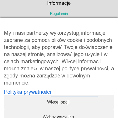
Informacje
Regulamin
Polityka prywatności
My i nasi partnerzy wykorzystują informacje
zebrane za pomocą plików cookie i podobnych
technologii, aby poprawić Twoje doświadczenie
na naszej stronie, analizować jego użycie i w
Marka firmy:
celach marketingowych. Więcej informacji
Usługi internetowe Serwis4U
można znaleźć w naszej polityce prywatności, a
26-021 Kranów 46B
zgody można zarządzać w dowolnym
NIP: 6571055492
momencie.
E-mail: biuro@serwis4u.com
Polityka prywatności
Więcej opcji
Copyright © 2013 - 2026 Marek Rusak & Serwis4U | All Rights
Reserved | Klub eMarketera jest marką firmy
Serwis4U
Wyłącz wszystko